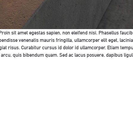
Proin sit amet egestas sapien, non eleifend nisi. Phasellus fauci
uspendisse venenatis mauris fringilla, ullamcorper elit eget, lacin
giat risus. Curabitur cursus id dolor id ullamcorper. Etiam tem
ENQUIRIES
eet arcu, quis bibendum quam. Sed ac lacus posuere, dapibus ligu