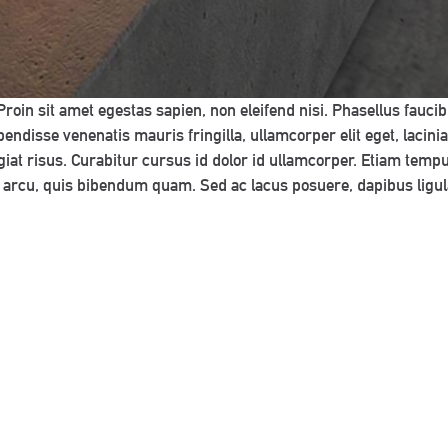
Proin sit amet egestas sapien, non eleifend nisi. Phasellus fauci
uspendisse venenatis mauris fringilla, ullamcorper elit eget, lacin
giat risus. Curabitur cursus id dolor id ullamcorper. Etiam tem
ENQUIRIES
eet arcu, quis bibendum quam. Sed ac lacus posuere, dapibus ligu